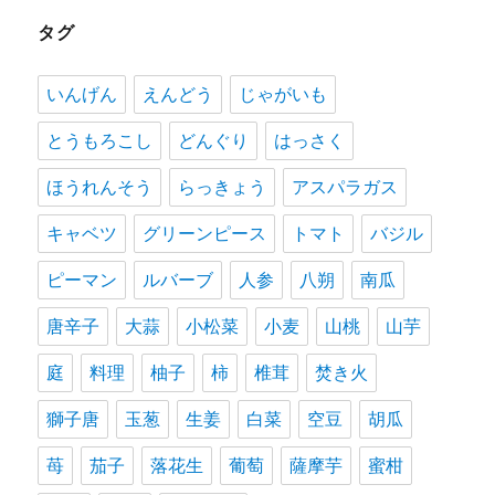
タグ
いんげん
えんどう
じゃがいも
とうもろこし
どんぐり
はっさく
ほうれんそう
らっきょう
アスパラガス
キャベツ
グリーンピース
トマト
バジル
ピーマン
ルバーブ
人参
八朔
南瓜
唐辛子
大蒜
小松菜
小麦
山桃
山芋
庭
料理
柚子
柿
椎茸
焚き火
獅子唐
玉葱
生姜
白菜
空豆
胡瓜
苺
茄子
落花生
葡萄
薩摩芋
蜜柑