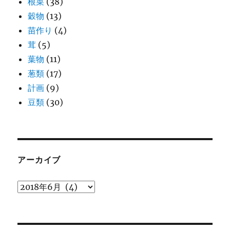
根菜
(38)
穀物
(13)
苗作り
(4)
茸
(5)
葉物
(11)
葱類
(17)
計画
(9)
豆類
(30)
アーカイブ
ア
ー
カ
イ