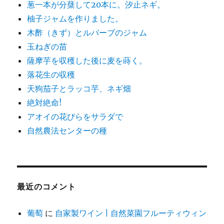
葱一本が分蘖して20本に。汐止ネギ。
柚子ジャムを作りました。
木酢（きず）とルバーブのジャム
玉ねぎの苗
薩摩芋を収穫した後に麦を蒔く。
落花生の収穫
天狗茄子とラッコ芋、ネギ畑
絶対絶命!
アオイの花びらをサラダで
自然農法センターの種
最近のコメント
葡萄
に
自家製ワイン | 自然菜園フルーティウィン