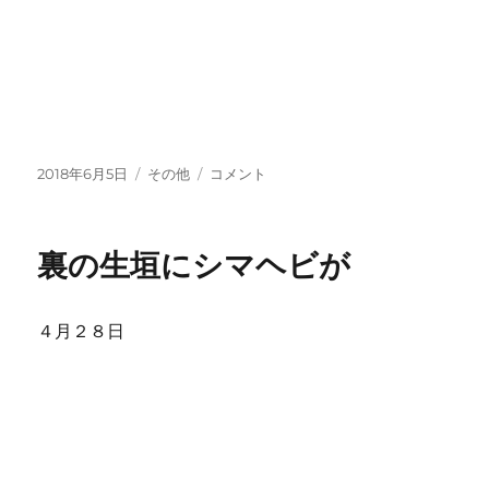
投
カ
風
2018年6月5日
その他
コメント
稿
テ
に
日:
ゴ
揺
リ
れ
裏の生垣にシマヘビが
ー
る
「コ
バ
４月２８日
ン
ソ
ウ」
（畑
に
て）
に