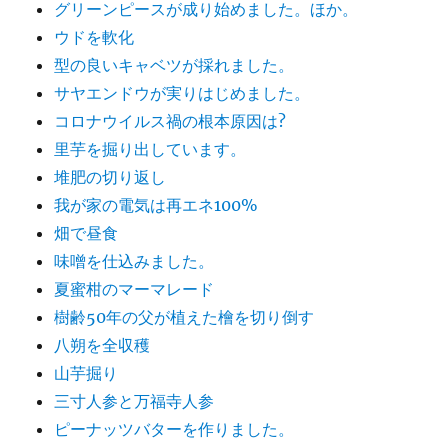
グリーンピースが成り始めました。ほか。
ウドを軟化
型の良いキャベツが採れました。
サヤエンドウが実りはじめました。
コロナウイルス禍の根本原因は?
里芋を掘り出しています。
堆肥の切り返し
我が家の電気は再エネ100%
畑で昼食
味噌を仕込みました。
夏蜜柑のマーマレード
樹齢50年の父が植えた檜を切り倒す
八朔を全収穫
山芋掘り
三寸人参と万福寺人参
ピーナッツバターを作りました。