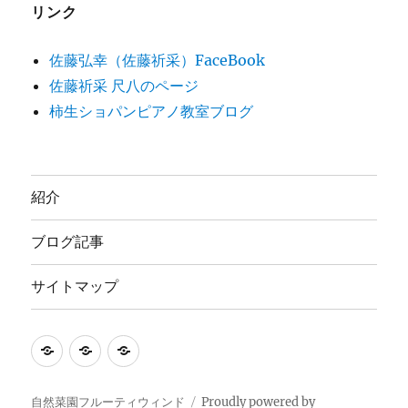
リンク
佐藤弘幸（佐藤祈采）FaceBook
佐藤祈采 尺八のページ
柿生ショパンピアノ教室ブログ
紹介
ブログ記事
サイトマップ
紹
ブ
サ
介
ロ
イ
グ
ト
自然菜園フルーティウィンド
Proudly powered by