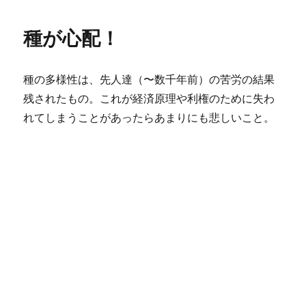
日:
ゴ
編
リ
み
種が心配！
ー
物、
Garlic
garland.
種の多様性は、先人達（〜数千年前）の苦労の結果
に
残されたもの。これが経済原理や利権のために失わ
れてしまうことがあったらあまりにも悲しいこと。