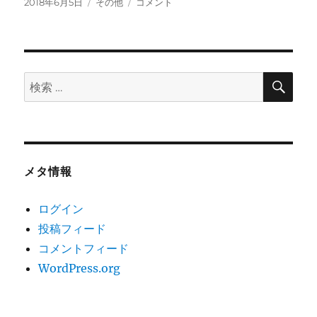
投
カ
裏
2018年6月5日
その他
コメント
稿
テ
の
日:
ゴ
生
リ
垣
ー
に
シ
検
検
索
マ
索:
ヘ
ビ
が
に
メタ情報
ログイン
投稿フィード
コメントフィード
WordPress.org