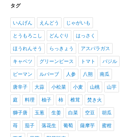
タグ
いんげん
えんどう
じゃがいも
とうもろこし
どんぐり
はっさく
ほうれんそう
らっきょう
アスパラガス
キャベツ
グリーンピース
トマト
バジル
ピーマン
ルバーブ
人参
八朔
南瓜
唐辛子
大蒜
小松菜
小麦
山桃
山芋
庭
料理
柚子
柿
椎茸
焚き火
獅子唐
玉葱
生姜
白菜
空豆
胡瓜
苺
茄子
落花生
葡萄
薩摩芋
蜜柑