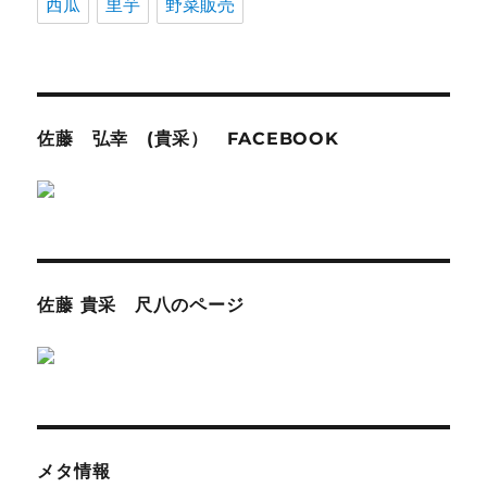
西瓜
里芋
野菜販売
佐藤 弘幸 (貴采） FACEBOOK
佐藤 貴采 尺八のページ
メタ情報