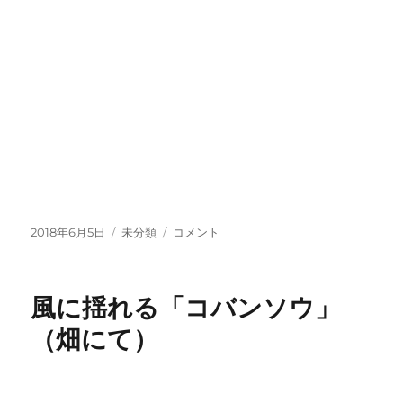
投
カ
種
2018年6月5日
未分類
コメント
稿
テ
が
日:
ゴ
心
リ
配！
風に揺れる「コバンソウ」
ー
に
（畑にて）