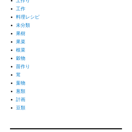
土作り
工作
料理レシピ
未分類
果樹
果菜
根菜
穀物
苗作り
茸
葉物
葱類
計画
豆類