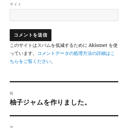
サイト
このサイトはスパムを低減するために Akismet を使
っています。
コメントデータの処理方法の詳細はこ
ちらをご覧ください
。
投
前
稿
柚子ジャムを作りました。
前
の
ナ
投
ビ
稿:
次