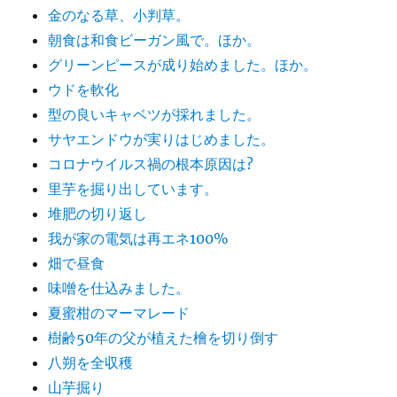
金のなる草、小判草。
朝食は和食ビーガン風で。ほか。
グリーンピースが成り始めました。ほか。
ウドを軟化
型の良いキャベツが採れました。
サヤエンドウが実りはじめました。
コロナウイルス禍の根本原因は?
里芋を掘り出しています。
堆肥の切り返し
我が家の電気は再エネ100%
畑で昼食
味噌を仕込みました。
夏蜜柑のマーマレード
樹齢50年の父が植えた檜を切り倒す
八朔を全収穫
山芋掘り