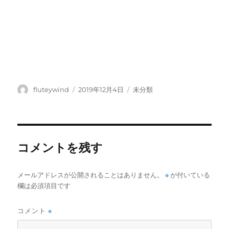
投
投
カ
fluteywind
2019年12月4日
未分類
稿
稿
テ
者
日:
ゴ
リ
ー
コメントを残す
メールアドレスが公開されることはありません。
※
が付いている
欄は必須項目です
コメント
※