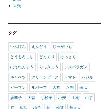
豆類
タグ
いんげん
えんどう
じゃがいも
とうもろこし
どんぐり
はっさく
ほうれんそう
らっきょう
アスパラガス
キャベツ
グリーンピース
トマト
バジル
ピーマン
ルバーブ
人参
八朔
南瓜
唐辛子
大蒜
小松菜
小麦
山桃
山芋
庭
料理
柚子
柿
椎茸
焚き火