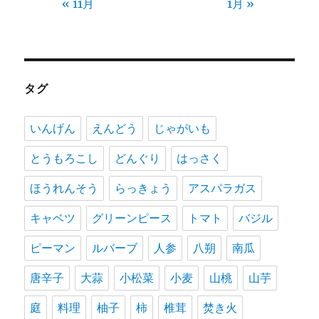
« 11月
1月 »
タグ
いんげん
えんどう
じゃがいも
とうもろこし
どんぐり
はっさく
ほうれんそう
らっきょう
アスパラガス
キャベツ
グリーンピース
トマト
バジル
ピーマン
ルバーブ
人参
八朔
南瓜
唐辛子
大蒜
小松菜
小麦
山桃
山芋
庭
料理
柚子
柿
椎茸
焚き火