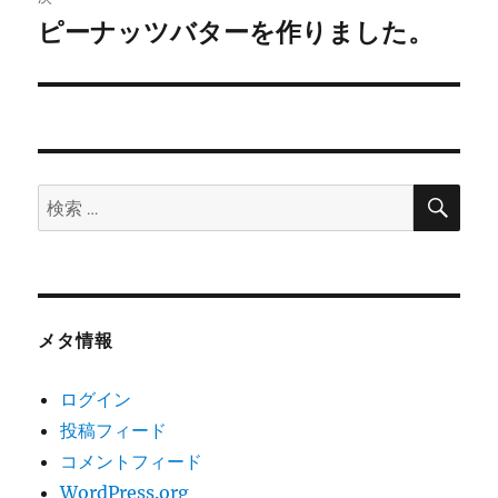
ゲ
ピーナッツバターを作りました。
次
の
ー
投
シ
稿:
ョ
検
検
索
ン
索:
メタ情報
ログイン
投稿フィード
コメントフィード
WordPress.org