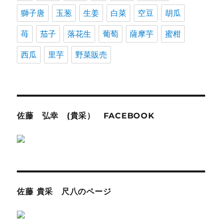
獅子唐
玉葱
生姜
白菜
空豆
胡瓜
苺
茄子
落花生
葡萄
薩摩芋
蜜柑
西瓜
里芋
野菜販売
佐藤 弘幸 (貴采） FACEBOOK
佐藤 貴采 尺八のページ