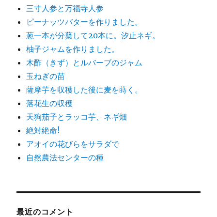
三寸人参と万福寺人参
ピーナッツバターを作りました。
葱一本が分蘖して20本に。汐止ネギ。
柚子ジャムを作りました。
木酢（きず）とルバーブのジャム
玉ねぎの苗
薩摩芋を収穫した後に麦を蒔く。
落花生の収穫
天狗茄子とラッコ芋、ネギ畑
絶対絶命!
アオイの花びらをサラダで
自然農法センターの種
最近のコメント