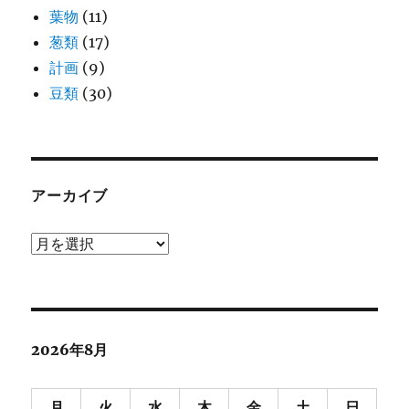
葉物
(11)
葱類
(17)
計画
(9)
豆類
(30)
アーカイブ
ア
ー
カ
イ
ブ
2026年8月
月
火
水
木
金
土
日