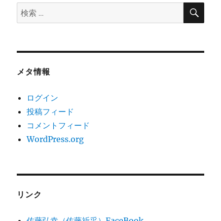
販
検
検
索
売
索:
ス
タ
ン
ド
に
メタ情報
ログイン
投稿フィード
コメントフィード
WordPress.org
リンク
佐藤弘幸（佐藤祈采）FaceBook