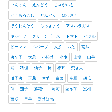
いんげん
えんどう
じゃがいも
とうもろこし
どんぐり
はっさく
ほうれんそう
らっきょう
アスパラガス
キャベツ
グリーンピース
トマト
バジル
ピーマン
ルバーブ
人参
八朔
南瓜
唐辛子
大蒜
小松菜
小麦
山桃
山芋
庭
料理
柚子
柿
椎茸
焚き火
獅子唐
玉葱
生姜
白菜
空豆
胡瓜
苺
茄子
落花生
葡萄
薩摩芋
蜜柑
西瓜
里芋
野菜販売