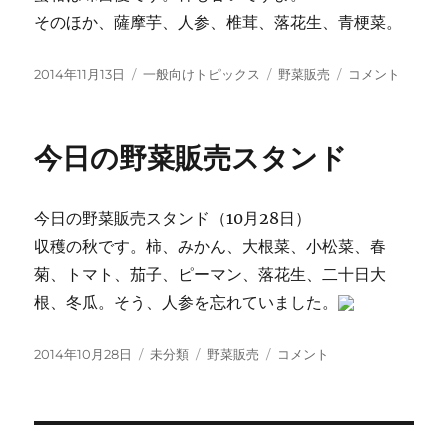
そのほか、薩摩芋、人参、椎茸、落花生、青梗菜。
投
カ
タ
今
2014年11月13日
一般向けトピックス
野菜販売
コメント
稿
テ
グ
日
日:
ゴ
の
リ
野
今日の野菜販売スタンド
ー
菜
販
売
今日の野菜販売スタンド（10月28日）
ス
タ
収穫の秋です。柿、みかん、大根菜、小松菜、春
ン
菊、トマト、茄子、ピーマン、落花生、二十日大
ド
根、冬瓜。そう、人参を忘れていました。
に
投
カ
タ
今
2014年10月28日
未分類
野菜販売
コメント
稿
テ
グ
日
日:
ゴ
の
リ
野
ー
菜