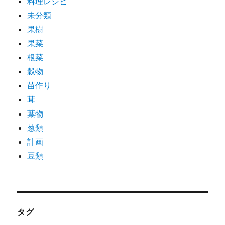
料理レシピ
未分類
果樹
果菜
根菜
穀物
苗作り
茸
葉物
葱類
計画
豆類
タグ