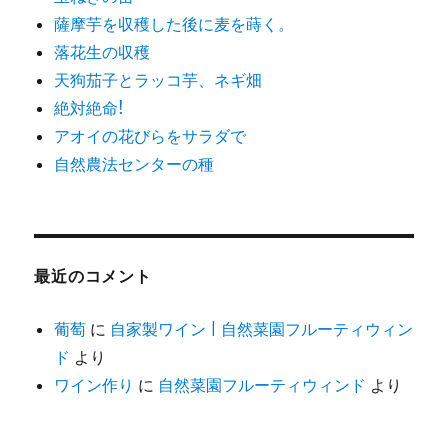
薩摩芋を収穫した後に麦を蒔く。
落花生の収穫
天狗茄子とラッコ芋、ネギ畑
絶対絶命!
アオイの花びらをサラダで
自然農法センターの種
最近のコメント
葡萄
に
自家製ワイン | 自然菜園フルーティウィン
ド
より
ワイン作り
に
自然菜園フルーティウィンド
より