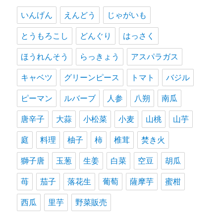
いんげん
えんどう
じゃがいも
とうもろこし
どんぐり
はっさく
ほうれんそう
らっきょう
アスパラガス
キャベツ
グリーンピース
トマト
バジル
ピーマン
ルバーブ
人参
八朔
南瓜
唐辛子
大蒜
小松菜
小麦
山桃
山芋
庭
料理
柚子
柿
椎茸
焚き火
獅子唐
玉葱
生姜
白菜
空豆
胡瓜
苺
茄子
落花生
葡萄
薩摩芋
蜜柑
西瓜
里芋
野菜販売