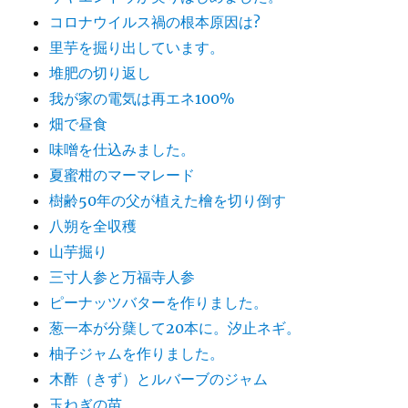
コロナウイルス禍の根本原因は?
里芋を掘り出しています。
堆肥の切り返し
我が家の電気は再エネ100%
畑で昼食
味噌を仕込みました。
夏蜜柑のマーマレード
樹齢50年の父が植えた檜を切り倒す
八朔を全収穫
山芋掘り
三寸人参と万福寺人参
ピーナッツバターを作りました。
葱一本が分蘖して20本に。汐止ネギ。
柚子ジャムを作りました。
木酢（きず）とルバーブのジャム
玉ねぎの苗