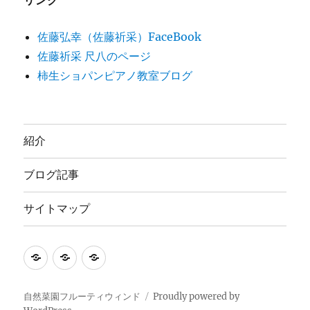
リンク
佐藤弘幸（佐藤祈采）FaceBook
佐藤祈采 尺八のページ
柿生ショパンピアノ教室ブログ
紹介
ブログ記事
サイトマップ
紹
ブ
サ
介
ロ
イ
グ
ト
自然菜園フルーティウィンド
Proudly powered by