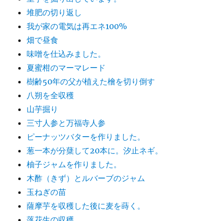
堆肥の切り返し
我が家の電気は再エネ100%
畑で昼食
味噌を仕込みました。
夏蜜柑のマーマレード
樹齢50年の父が植えた檜を切り倒す
八朔を全収穫
山芋掘り
三寸人参と万福寺人参
ピーナッツバターを作りました。
葱一本が分蘖して20本に。汐止ネギ。
柚子ジャムを作りました。
木酢（きず）とルバーブのジャム
玉ねぎの苗
薩摩芋を収穫した後に麦を蒔く。
落花生の収穫