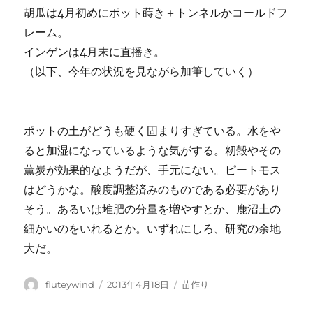
胡瓜は4月初めにポット蒔き＋トンネルかコールドフ
レーム。
インゲンは4月末に直播き。
（以下、今年の状況を見ながら加筆していく）
ポットの土がどうも硬く固まりすぎている。水をや
ると加湿になっているような気がする。籾殻やその
薫炭が効果的なようだが、手元にない。ピートモス
はどうかな。酸度調整済みのものである必要があり
そう。あるいは堆肥の分量を増やすとか、鹿沼土の
細かいのをいれるとか。いずれにしろ、研究の余地
大だ。
投
投
カ
fluteywind
2013年4月18日
苗作り
稿
稿
テ
者
日:
ゴ