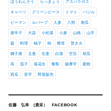
ほうれんそう
らっきょう
アスパラガス
キャベツ
グリーンピース
トマト
バジル
ピーマン
ルバーブ
人参
八朔
南瓜
唐辛子
大蒜
小松菜
小麦
山桃
山芋
庭
料理
柚子
柿
椎茸
焚き火
獅子唐
玉葱
生姜
白菜
空豆
胡瓜
苺
茄子
落花生
葡萄
薩摩芋
蜜柑
西瓜
里芋
野菜販売
佐藤 弘幸 (貴采） FACEBOOK