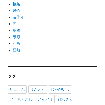
根菜
穀物
苗作り
茸
葉物
葱類
計画
豆類
タグ
いんげん
えんどう
じゃがいも
とうもろこし
どんぐり
はっさく