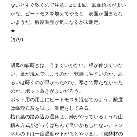
ないとすぐ乾くので注意。2日１回、底面給水がよい
かな。ピートモスを加えてやると、表面が固まらな
いようだ。酸度調整が気になるが未測定。
★
(5/9)
胡瓜の箱蒔きは、うまくいかない。根が伸びていな
い。葉が混んでしまうのか、乾燥しやすいのか。あ
るいは蒔くのが早かったので、寒さで育たなかった
のか。ポット蒔きがよいだろう。
ポット用の用土にピートモスを混ぜてみよう。酸度
は蛎殻石灰を試し、測定をしてみる。
枯れ葉の踏み込み温床は、姉がやっているような山
積み方式がざっくばらんで良いかもしれない。トン
ネルの下は一度温度が下がるとやり直し（発酵材の