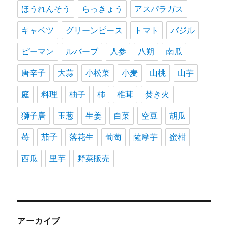
ほうれんそう
らっきょう
アスパラガス
キャベツ
グリーンピース
トマト
バジル
ピーマン
ルバーブ
人参
八朔
南瓜
唐辛子
大蒜
小松菜
小麦
山桃
山芋
庭
料理
柚子
柿
椎茸
焚き火
獅子唐
玉葱
生姜
白菜
空豆
胡瓜
苺
茄子
落花生
葡萄
薩摩芋
蜜柑
西瓜
里芋
野菜販売
アーカイブ