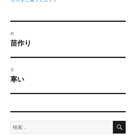
投
前
稿
苗作り
前
の
ナ
投
ビ
稿:
次
ゲ
寒い
次
の
ー
投
シ
稿:
ョ
検
検
索
ン
索: