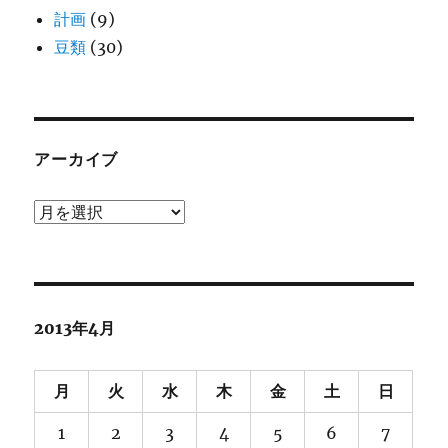
計画
(9)
豆類
(30)
アーカイブ
ア
ー
カ
イ
ブ
2013年4月
月
火
水
木
金
土
日
1
2
3
4
5
6
7