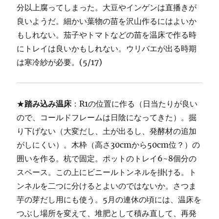
分以上腐ってしまった。大豆やインゲンは直播きが
良いようだ。細かい葉物の苗を沢山作るにはよいか
もしれない。茄子やトマトなどの苗を温床で作る時
にトレイは良いかもしれない。ウリバエが出る時期
は寒冷紗が必要。(5/17)
★
踏み込み温床
：R1の位置に作る（日当たりが良い
ので、コールドフレームは日陰になってきた）。掘
り下げない（大変だし、土が出るし、発酵材の追加
がしにくい）。木枠（高さ30cmから50cm位？）の
囲いを作る。杭で固定。ポットのトレイ6~8個分の
スペース。この上にビニールトンネルを掛ける。ト
ンネルを二つに分けるとよいのではないか。さつま
芋の芽だし用にも使う。5月の連休の頃には、温床を
つぶし場所を変えて、堆肥として積み直して、再発