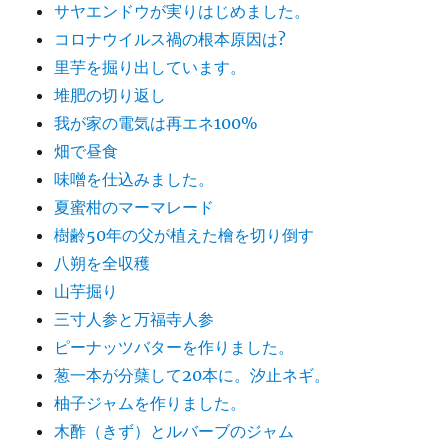
サヤエンドウが実りはじめました。
コロナウイルス禍の根本原因は?
里芋を掘り出しています。
堆肥の切り返し
我が家の電気は再エネ100%
畑で昼食
味噌を仕込みました。
夏蜜柑のマーマレード
樹齢50年の父が植えた檜を切り倒す
八朔を全収穫
山芋掘り
三寸人参と万福寺人参
ピーナッツバターを作りました。
葱一本が分蘖して20本に。汐止ネギ。
柚子ジャムを作りました。
木酢（きず）とルバーブのジャム