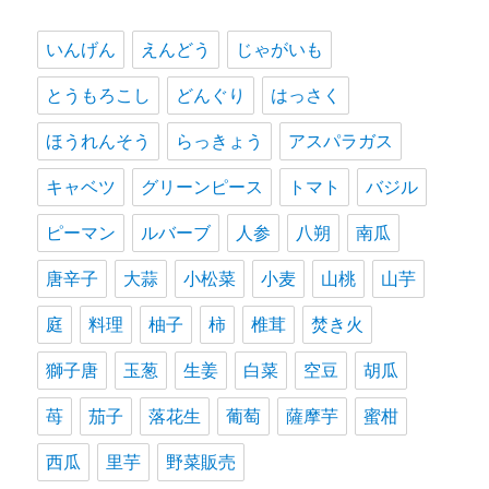
いんげん
えんどう
じゃがいも
とうもろこし
どんぐり
はっさく
ほうれんそう
らっきょう
アスパラガス
キャベツ
グリーンピース
トマト
バジル
ピーマン
ルバーブ
人参
八朔
南瓜
唐辛子
大蒜
小松菜
小麦
山桃
山芋
庭
料理
柚子
柿
椎茸
焚き火
獅子唐
玉葱
生姜
白菜
空豆
胡瓜
苺
茄子
落花生
葡萄
薩摩芋
蜜柑
西瓜
里芋
野菜販売