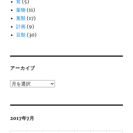
茸
(5)
葉物
(11)
葱類
(17)
計画
(9)
豆類
(30)
アーカイブ
ア
ー
カ
イ
ブ
2017年7月