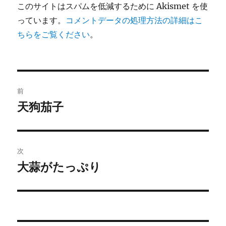
このサイトはスパムを低減するために Akismet を使
っています。
コメントデータの処理方法の詳細はこ
ちらをご覧ください
。
投
前
稿
天狗茄子
前
の
ナ
投
ビ
稿:
次
ゲ
大蒜がたっぷり
次
の
ー
投
シ
稿: