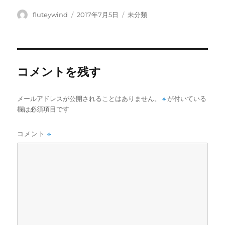
投
投
カ
fluteywind
2017年7月5日
未分類
稿
稿
テ
者
日:
ゴ
リ
ー
コメントを残す
メールアドレスが公開されることはありません。
※
が付いている
欄は必須項目です
コメント
※