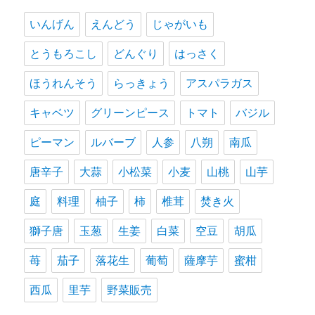
いんげん
えんどう
じゃがいも
とうもろこし
どんぐり
はっさく
ほうれんそう
らっきょう
アスパラガス
キャベツ
グリーンピース
トマト
バジル
ピーマン
ルバーブ
人参
八朔
南瓜
唐辛子
大蒜
小松菜
小麦
山桃
山芋
庭
料理
柚子
柿
椎茸
焚き火
獅子唐
玉葱
生姜
白菜
空豆
胡瓜
苺
茄子
落花生
葡萄
薩摩芋
蜜柑
西瓜
里芋
野菜販売