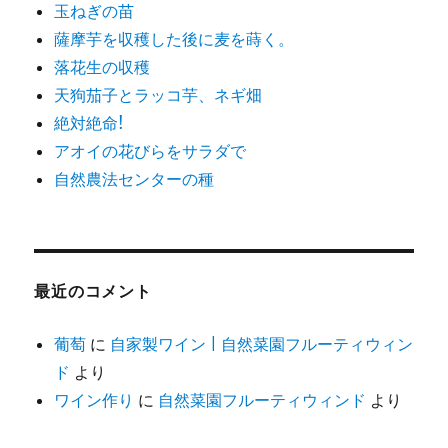
玉ねぎの苗
薩摩芋を収穫した後に麦を蒔く。
落花生の収穫
天狗茄子とラッコ芋、ネギ畑
絶対絶命!
アオイの花びらをサラダで
自然農法センターの種
最近のコメント
葡萄
に
自家製ワイン | 自然菜園フルーティウィン
ド
より
ワイン作り
に
自然菜園フルーティウィンド
より