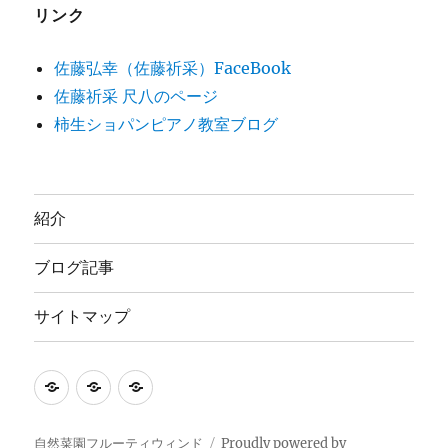
リンク
佐藤弘幸（佐藤祈采）FaceBook
佐藤祈采 尺八のページ
柿生ショパンピアノ教室ブログ
紹介
ブログ記事
サイトマップ
紹
ブ
サ
介
ロ
イ
グ
ト
自然菜園フルーティウィンド
Proudly powered by