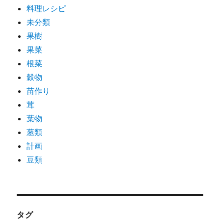
料理レシピ
未分類
果樹
果菜
根菜
穀物
苗作り
茸
葉物
葱類
計画
豆類
タグ