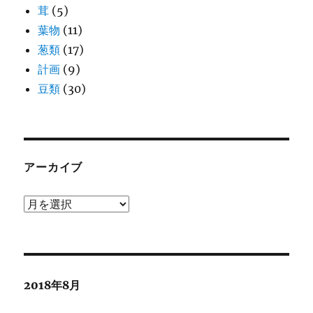
茸
(5)
葉物
(11)
葱類
(17)
計画
(9)
豆類
(30)
アーカイブ
ア
ー
カ
イ
ブ
2018年8月