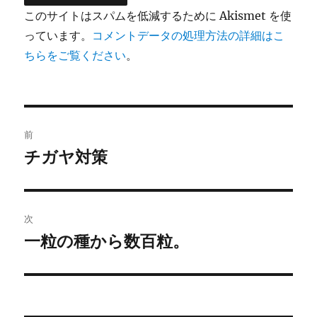
このサイトはスパムを低減するために Akismet を使
っています。
コメントデータの処理方法の詳細はこ
ちらをご覧ください
。
投
前
稿
チガヤ対策
前
の
ナ
投
ビ
稿:
次
ゲ
一粒の種から数百粒。
次
の
ー
投
シ
稿: