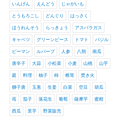
いんげん
えんどう
じゃがいも
とうもろこし
どんぐり
はっさく
ほうれんそう
らっきょう
アスパラガス
キャベツ
グリーンピース
トマト
バジル
ピーマン
ルバーブ
人参
八朔
南瓜
唐辛子
大蒜
小松菜
小麦
山桃
山芋
庭
料理
柚子
柿
椎茸
焚き火
獅子唐
玉葱
生姜
白菜
空豆
胡瓜
苺
茄子
落花生
葡萄
薩摩芋
蜜柑
西瓜
里芋
野菜販売