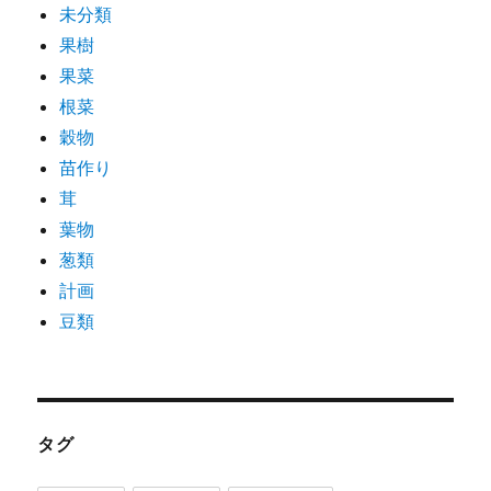
未分類
果樹
果菜
根菜
穀物
苗作り
茸
葉物
葱類
計画
豆類
タグ