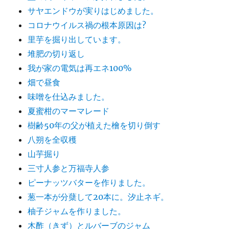
サヤエンドウが実りはじめました。
コロナウイルス禍の根本原因は?
里芋を掘り出しています。
堆肥の切り返し
我が家の電気は再エネ100%
畑で昼食
味噌を仕込みました。
夏蜜柑のマーマレード
樹齢50年の父が植えた檜を切り倒す
八朔を全収穫
山芋掘り
三寸人参と万福寺人参
ピーナッツバターを作りました。
葱一本が分蘖して20本に。汐止ネギ。
柚子ジャムを作りました。
木酢（きず）とルバーブのジャム