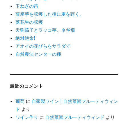
玉ねぎの苗
薩摩芋を収穫した後に麦を蒔く。
落花生の収穫
天狗茄子とラッコ芋、ネギ畑
絶対絶命!
アオイの花びらをサラダで
自然農法センターの種
最近のコメント
葡萄
に
自家製ワイン | 自然菜園フルーティウィン
ド
より
ワイン作り
に
自然菜園フルーティウィンド
より