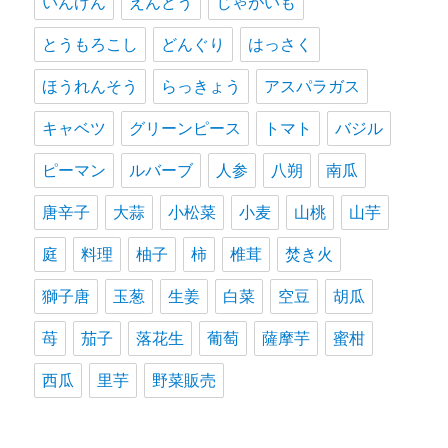
いんげん
えんどう
じゃがいも
とうもろこし
どんぐり
はっさく
ほうれんそう
らっきょう
アスパラガス
キャベツ
グリーンピース
トマト
バジル
ピーマン
ルバーブ
人参
八朔
南瓜
唐辛子
大蒜
小松菜
小麦
山桃
山芋
庭
料理
柚子
柿
椎茸
焚き火
獅子唐
玉葱
生姜
白菜
空豆
胡瓜
苺
茄子
落花生
葡萄
薩摩芋
蜜柑
西瓜
里芋
野菜販売