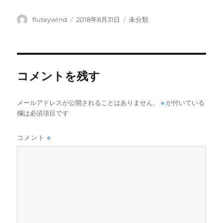
投
投
カ
fluteywind
2018年8月31日
未分類
稿
稿
テ
者
日:
ゴ
リ
ー
コメントを残す
メールアドレスが公開されることはありません。
※
が付いている
欄は必須項目です
コメント
※