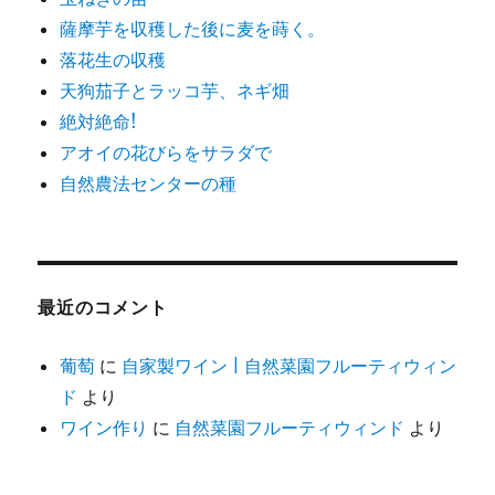
薩摩芋を収穫した後に麦を蒔く。
落花生の収穫
天狗茄子とラッコ芋、ネギ畑
絶対絶命!
アオイの花びらをサラダで
自然農法センターの種
最近のコメント
葡萄
に
自家製ワイン | 自然菜園フルーティウィン
ド
より
ワイン作り
に
自然菜園フルーティウィンド
より