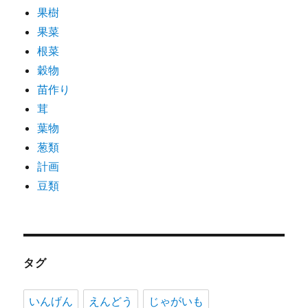
果樹
果菜
根菜
穀物
苗作り
茸
葉物
葱類
計画
豆類
タグ
いんげん
えんどう
じゃがいも