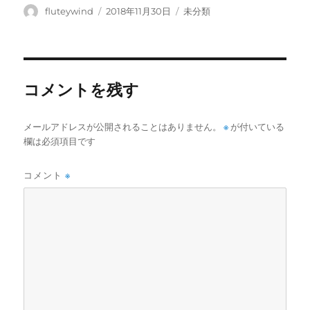
投
投
カ
fluteywind
2018年11月30日
未分類
稿
稿
テ
者
日:
ゴ
リ
ー
コメントを残す
メールアドレスが公開されることはありません。
※
が付いている
欄は必須項目です
コメント
※