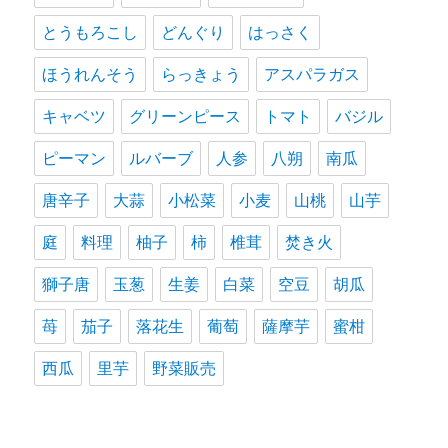
とうもろこし
どんぐり
はっさく
ほうれんそう
らっきょう
アスパラガス
キャベツ
グリーンピース
トマト
バジル
ピーマン
ルバーブ
人参
八朔
南瓜
唐辛子
大蒜
小松菜
小麦
山桃
山芋
庭
料理
柚子
柿
椎茸
焚き火
獅子唐
玉葱
生姜
白菜
空豆
胡瓜
苺
茄子
落花生
葡萄
薩摩芋
蜜柑
西瓜
里芋
野菜販売