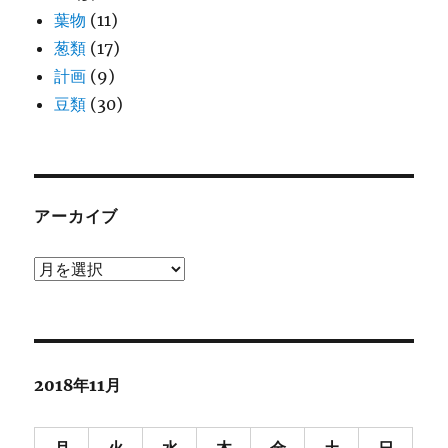
葉物
(11)
葱類
(17)
計画
(9)
豆類
(30)
アーカイブ
ア
ー
カ
イ
ブ
2018年11月
月
火
水
木
金
土
日