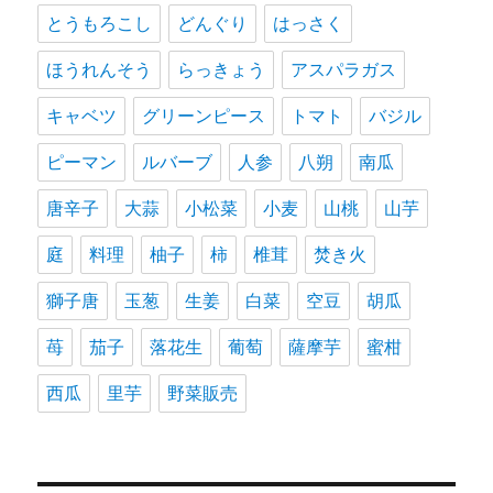
とうもろこし
どんぐり
はっさく
ほうれんそう
らっきょう
アスパラガス
キャベツ
グリーンピース
トマト
バジル
ピーマン
ルバーブ
人参
八朔
南瓜
唐辛子
大蒜
小松菜
小麦
山桃
山芋
庭
料理
柚子
柿
椎茸
焚き火
獅子唐
玉葱
生姜
白菜
空豆
胡瓜
苺
茄子
落花生
葡萄
薩摩芋
蜜柑
西瓜
里芋
野菜販売