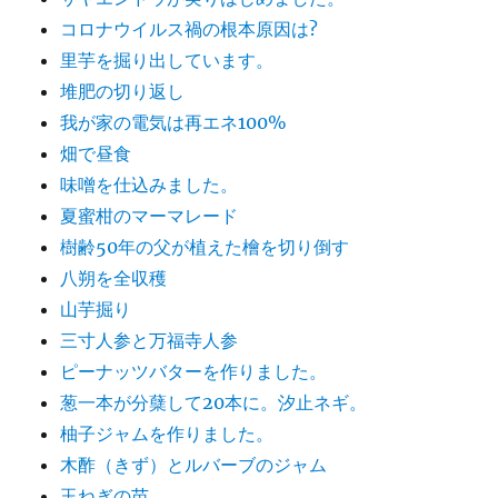
コロナウイルス禍の根本原因は?
里芋を掘り出しています。
堆肥の切り返し
我が家の電気は再エネ100%
畑で昼食
味噌を仕込みました。
夏蜜柑のマーマレード
樹齢50年の父が植えた檜を切り倒す
八朔を全収穫
山芋掘り
三寸人参と万福寺人参
ピーナッツバターを作りました。
葱一本が分蘖して20本に。汐止ネギ。
柚子ジャムを作りました。
木酢（きず）とルバーブのジャム
玉ねぎの苗