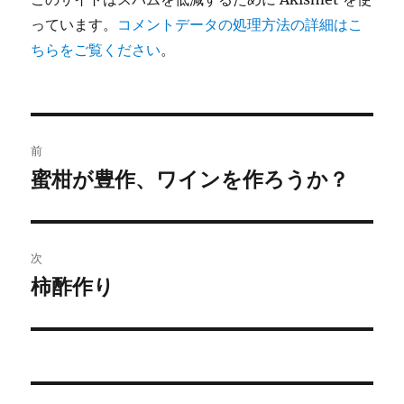
っています。
コメントデータの処理方法の詳細はこ
ちらをご覧ください
。
投
前
稿
蜜柑が豊作、ワインを作ろうか？
前
の
ナ
投
ビ
稿:
次
ゲ
柿酢作り
次
の
ー
投
シ
稿:
ョ