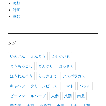
葱類
計画
豆類
タグ
いんげん
えんどう
じゃがいも
とうもろこし
どんぐり
はっさく
ほうれんそう
らっきょう
アスパラガス
キャベツ
グリーンピース
トマト
バジル
ピーマン
ルバーブ
人参
八朔
南瓜
唐辛子
大蒜
小松菜
小麦
山桃
山芋