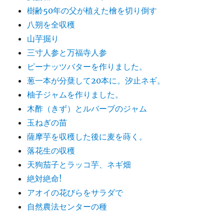
樹齢50年の父が植えた檜を切り倒す
八朔を全収穫
山芋掘り
三寸人参と万福寺人参
ピーナッツバターを作りました。
葱一本が分蘖して20本に。汐止ネギ。
柚子ジャムを作りました。
木酢（きず）とルバーブのジャム
玉ねぎの苗
薩摩芋を収穫した後に麦を蒔く。
落花生の収穫
天狗茄子とラッコ芋、ネギ畑
絶対絶命!
アオイの花びらをサラダで
自然農法センターの種