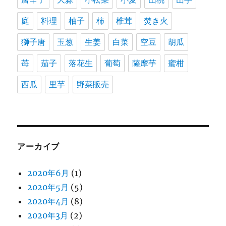
庭
料理
柚子
柿
椎茸
焚き火
獅子唐
玉葱
生姜
白菜
空豆
胡瓜
苺
茄子
落花生
葡萄
薩摩芋
蜜柑
西瓜
里芋
野菜販売
アーカイブ
2020年6月
(1)
2020年5月
(5)
2020年4月
(8)
2020年3月
(2)