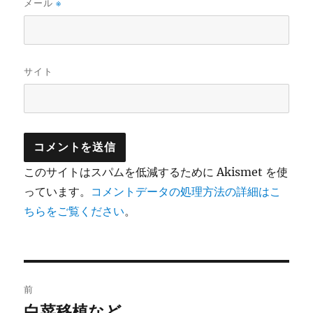
メール
※
サイト
このサイトはスパムを低減するために Akismet を使
っています。
コメントデータの処理方法の詳細はこ
ちらをご覧ください
。
投
前
稿
白菜移植など
前