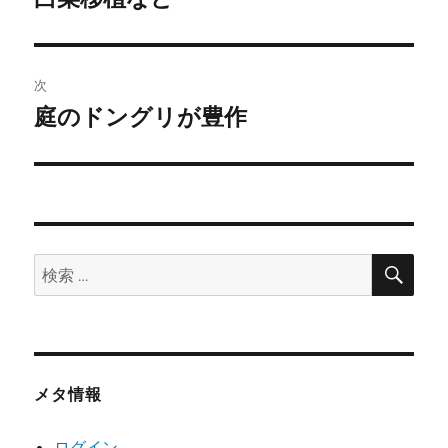
の
ナ
投
ビ
稿:
次
ゲ
庭のドングリが豊作
次
の
ー
投
シ
稿:
ョ
検
検
索
ン
索:
メタ情報
ログイン