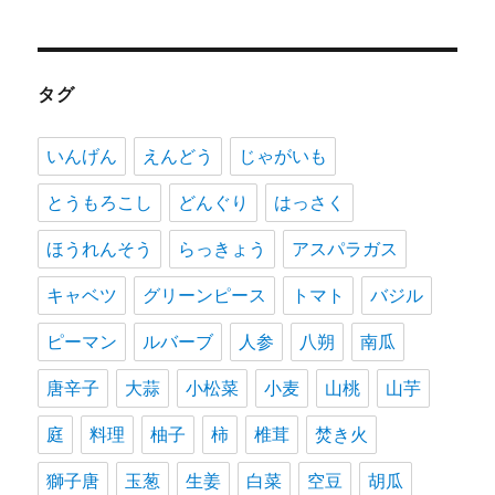
タグ
いんげん
えんどう
じゃがいも
とうもろこし
どんぐり
はっさく
ほうれんそう
らっきょう
アスパラガス
キャベツ
グリーンピース
トマト
バジル
ピーマン
ルバーブ
人参
八朔
南瓜
唐辛子
大蒜
小松菜
小麦
山桃
山芋
庭
料理
柚子
柿
椎茸
焚き火
獅子唐
玉葱
生姜
白菜
空豆
胡瓜