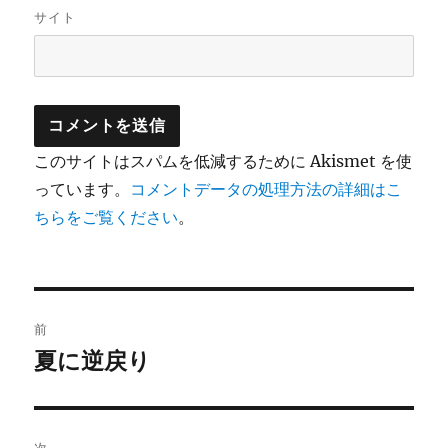
サイト
このサイトはスパムを低減するために Akismet を使
っています。
コメントデータの処理方法の詳細はこ
ちらをご覧ください
。
投
前
稿
夏に逆戻り
前
の
ナ
投
ビ
稿:
次