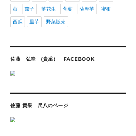
苺
茄子
落花生
葡萄
薩摩芋
蜜柑
西瓜
里芋
野菜販売
佐藤 弘幸 (貴采） FACEBOOK
佐藤 貴采 尺八のページ