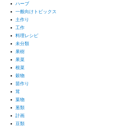
ハーブ
一般向けトピックス
土作り
工作
料理レシピ
未分類
果樹
果菜
根菜
穀物
苗作り
茸
葉物
葱類
計画
豆類