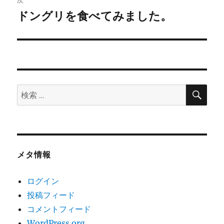
ゲ
ドングリを食べてみました。
次
の
ー
投
シ
稿:
ョ
検
検
索
ン
索:
メタ情報
ログイン
投稿フィード
コメントフィード
WordPress.org