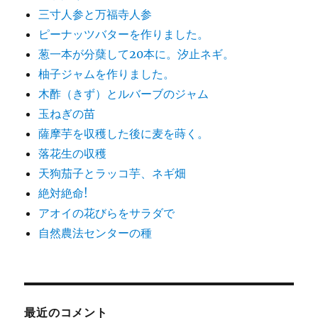
三寸人参と万福寺人参
ピーナッツバターを作りました。
葱一本が分蘖して20本に。汐止ネギ。
柚子ジャムを作りました。
木酢（きず）とルバーブのジャム
玉ねぎの苗
薩摩芋を収穫した後に麦を蒔く。
落花生の収穫
天狗茄子とラッコ芋、ネギ畑
絶対絶命!
アオイの花びらをサラダで
自然農法センターの種
最近のコメント