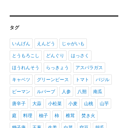
タグ
いんげん
えんどう
じゃがいも
とうもろこし
どんぐり
はっさく
ほうれんそう
らっきょう
アスパラガス
キャベツ
グリーンピース
トマト
バジル
ピーマン
ルバーブ
人参
八朔
南瓜
唐辛子
大蒜
小松菜
小麦
山桃
山芋
庭
料理
柚子
柿
椎茸
焚き火
獅子唐
玉葱
生姜
白菜
空豆
胡瓜