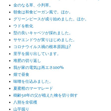
金のなる草、小判草。
朝食は和食ビーガン風で。ほか。
グリーンピースが成り始めました。ほか。
ウドを軟化
型の良いキャベツが採れました。
サヤエンドウが実りはじめました。
コロナウイルス禍の根本原因は?
里芋を掘り出しています。
堆肥の切り返し
我が家の電気は再エネ100%
畑で昼食
味噌を仕込みました。
夏蜜柑のマーマレード
樹齢50年の父が植えた檜を切り倒す
八朔を全収穫
山芋掘り