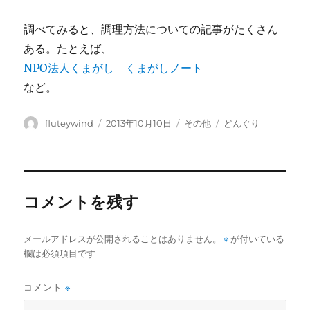
調べてみると、調理方法についての記事がたくさん
ある。たとえば、
NPO法人くまがし くまがしノート
など。
投
投
カ
タ
fluteywind
2013年10月10日
その他
どんぐり
稿
稿
テ
グ
者
日:
ゴ
リ
ー
コメントを残す
メールアドレスが公開されることはありません。
※
が付いている
欄は必須項目です
コメント
※