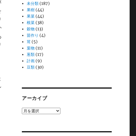
存
未分類
(187)
果樹
(44)
を
果菜
(44)
り
根菜
(38)
か
穀物
(13)
苗作り
(4)
あ
茸
(5)
リ
葉物
(11)
葱類
(17)
計画
(9)
豆類
(30)
ま
ン
アーカイブ
ア
ー
カ
イ