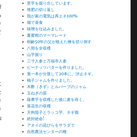
里芋を掘り出しています。
替
堆肥の切り返し
る
我が家の電気は再エネ100%
畑で昼食
り
味噌を仕込みました。
て
夏蜜柑のマーマレード
樹齢50年の父が植えた檜を切り倒す
八朔を全収穫
山芋掘り
三寸人参と万福寺人参
ピーナッツバターを作りました。
葱一本が分蘖して20本に。汐止ネギ。
柚子ジャムを作りました。
に
木酢（きず）とルバーブのジャム
な
玉ねぎの苗
薩摩芋を収穫した後に麦を蒔く。
り
落花生の収穫
り
天狗茄子とラッコ芋、ネギ畑
山
絶対絶命!
アオイの花びらをサラダで
自然農法センターの種