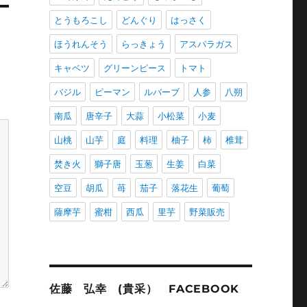
とうもろこし
どんぐり
はっさく
ほうれんそう
らっきょう
アスパラガス
キャベツ
グリーンピース
トマト
バジル
ピーマン
ルバーブ
人参
八朔
南瓜
唐辛子
大蒜
小松菜
小麦
山桃
山芋
庭
料理
柚子
柿
椎茸
焚き火
獅子唐
玉葱
生姜
白菜
空豆
胡瓜
苺
茄子
落花生
葡萄
薩摩芋
蜜柑
西瓜
里芋
野菜販売
佐藤 弘幸 (貴采） FACEBOOK