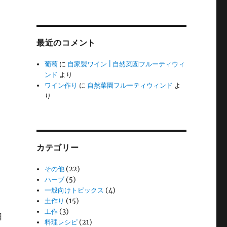
最近のコメント
葡萄
に
自家製ワイン | 自然菜園フルーティウィ
ンド
より
ワイン作り
に
自然菜園フルーティウィンド
よ
り
カテゴリー
その他
(22)
ハーブ
(5)
一般向けトピックス
(4)
土作り
(15)
。
工作
(3)
日
料理レシピ
(21)