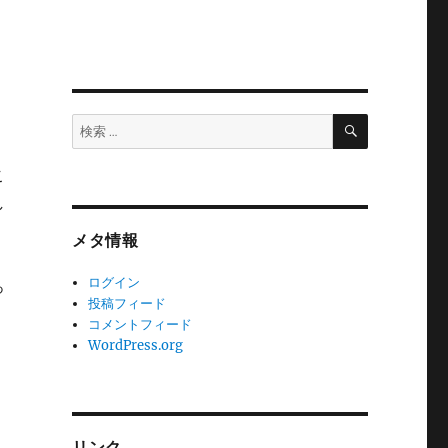
検
検
索
索:
こ
し
メタ情報
ログイン
っ
投稿フィード
コメントフィード
WordPress.org
リンク