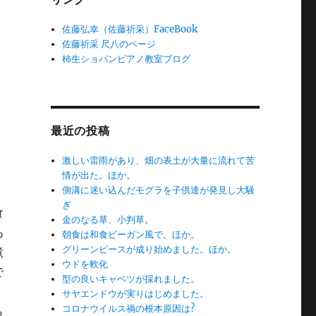
佐藤弘幸（佐藤祈采）FaceBook
佐藤祈采 尺八のページ
柿生ショパンピアノ教室ブログ
最近の投稿
激しい雷雨があり、畑の表土が大量に流れて苦
情が出た。ほか。
側溝に迷い込んだモグラを子供達が発見し大騒
ぎ
食
金のなる草、小判草。
あ
朝食は和食ビーガン風で。ほか。
グリーンピースが成り始めました。ほか。
煮
ウドを軟化
で
型の良いキャベツが採れました。
サヤエンドウが実りはじめました。
コロナウイルス禍の根本原因は?
ら