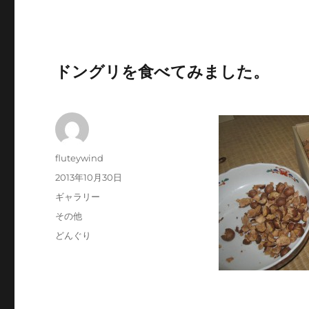
ドングリを食べてみました。
投
fluteywind
稿
投
2013年10月30日
者
稿
フ
ギャラリー
日:
ォ
カ
その他
ー
テ
タ
どんぐり
マ
ゴ
グ
ッ
リ
ト
ー