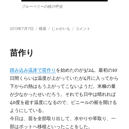
ブルーベリーの枝の甲虫
投
カ
タ
ジ
2013年7月7日
根菜
じゃがいも
コメント
稿
テ
グ
ャ
日:
ゴ
ガ
リ
イ
苗作り
ー
モ
収
穫
踏み込み温床で苗作り
を始めたのが3/24。最初の10
に
日間くらいは温度が上がっていたが4月に入ってから
下からの熱はもう上がってこないようだ。米糠の量
が少なかったせいだろう。それでも日中は晴れれば
40度を超す温度になるので、ビニールの裾を開ける
ようにしている。
今日は、苗を全部取り出して、水やりや草取り、一
部はポットへ移植といったことをした。