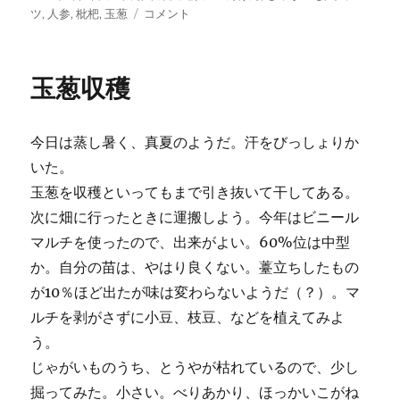
稿
テ
小
グ
ツ
,
人参
,
枇杷
,
玉葱
コメント
日:
ゴ
豆、
リ
さ
ー
さ
玉葱収穫
げ、
大
豆
今日は蒸し暑く、真夏のようだ。汗をびっしょりか
播
種
いた。
に
玉葱を収穫といってもまで引き抜いて干してある。
次に畑に行ったときに運搬しよう。今年はビニール
マルチを使ったので、出来がよい。60%位は中型
か。自分の苗は、やはり良くない。薹立ちしたもの
が10％ほど出たが味は変わらないようだ（？）。マ
ルチを剥がさずに小豆、枝豆、などを植えてみよ
う。
じゃがいものうち、とうやが枯れているので、少し
掘ってみた。小さい。べりあかり、ほっかいこがね