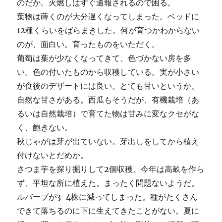
のだか。火燃しはすぐ通報されるので困る。
葉物は蒔くのが大分遅くなってしまった。ベッドに
12種くらいをばらまきした。何が育つかわからない
のが、面白い。育ったものをいただく。
葡萄は葉が少なくなってきて、色づかない房を多
い。色の付いたものから収穫している。実が小さい
が食後のデザートには良い。とても甘いというか、
自然な甘さがある。西瓜もそうだが、有機栽培（あ
るいは自然栽培）で育てた物は甘みに変なクセがな
く、飽きない。
秋じゃがは芽が出ていない。芽出しをしてから植え
付けないとだめか。
さつま芋を探り掘りして2個収穫。今年は高畝を作ら
ず、平坦な所に植えた。まったく問題ないようだ。
ルバーブが3-4株に減ってしまった。種がたくさん
できて落ちるのに下に生えてきたことがない。夏に