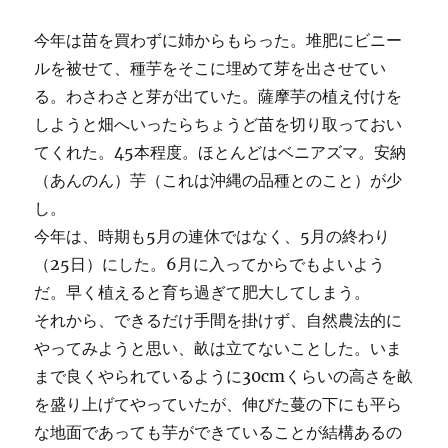
今年は苗を買わずに姉からもらった。堆肥にビニー
ルを被せて、種芋をそこに埋めて芽を出させてい
る。わさわさと芽が出ていた。薩摩芋の植え付けを
しようと畑へいったらちょうど苗を切り取っておい
てくれた。45本程度。ほとんどはベニアズマ。安納
（あんのん）芋（これは沖縄の品種とのこと）が少
し。
今年は、時期も5月の連休ではなく、5月の終わり
（25日）にした。6月に入ってからでもよいよう
だ。早く植えると育ち過ぎて肥大してしまう。
それから、できるだけ手間を掛けず、自然農法的に
やってみようと思い、畝は立てないことした。いま
まで良くやられているように30cmくらいの高さを畝
を盛り上げてやっていたが、伸びた蔓の下にも平ら
な地面であっても芋ができていることが結構あるの