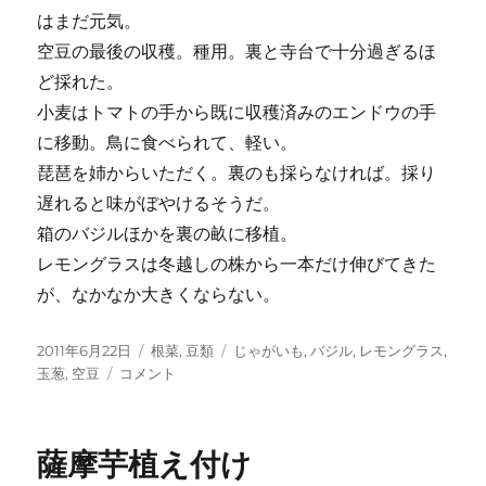
はまだ元気。
空豆の最後の収穫。種用。裏と寺台で十分過ぎるほ
ど採れた。
小麦はトマトの手から既に収穫済みのエンドウの手
に移動。鳥に食べられて、軽い。
琵琶を姉からいただく。裏のも採らなければ。採り
遅れると味がぼやけるそうだ。
箱のバジルほかを裏の畝に移植。
レモングラスは冬越しの株から一本だけ伸びてきた
が、なかなか大きくならない。
投
カ
タ
2011年6月22日
根菜
,
豆類
じゃがいも
,
バジル
,
レモングラス
,
稿
玉
テ
グ
玉葱
,
空豆
コメント
日:
葱
ゴ
収
リ
穫
ー
薩摩芋植え付け
に