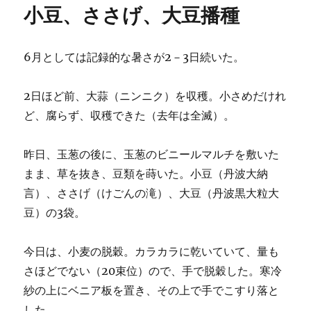
小豆、ささげ、大豆播種
ー
も
収
穫
6月としては記録的な暑さが2－3日続いた。
に
2日ほど前、大蒜（ニンニク）を収穫。小さめだけれ
ど、腐らず、収穫できた（去年は全滅）。
昨日、玉葱の後に、玉葱のビニールマルチを敷いた
まま、草を抜き、豆類を蒔いた。小豆（丹波大納
言）、ささげ（けごんの滝）、大豆（丹波黒大粒大
豆）の3袋。
今日は、小麦の脱穀。カラカラに乾いていて、量も
さほどでない（20束位）ので、手で脱穀した。寒冷
紗の上にベニア板を置き、その上で手でこすり落と
した。