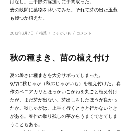
はなし。土手際の篠掘りに手間取った。
麦の畝間に葉物を蒔いてみた。それて芽の出た玉葱
も幾つか植えた。
投
カ
タ
じ
2012年3月7日
根菜
じゃがいも
コメント
稿
テ
グ
ゃ
日:
ゴ
が
リ
い
秋の種まき、苗の植え付け
ー
も
植
え
夏の暑さに種まきを大分サボってしまった。
付
け
9/7に秋じゃが（秋のじゃがいも）を植え付けた。春
に
作のベニアカリとほっかいこがねを丸ごと植え付け
たが、まだ芽が出ない。芽出しをしたほうが良かっ
たか。秋じゃがは、上手く行くときと行かないとき
がある。春作の取り残しの芋からうまくできてしま
うこともある。