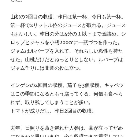
山桃の2回目の収穫。昨日は笊一杯、今日も笊一杯。
笊一杯で2リットル位のジュースが取れる。ジュース
もおいしい。昨日の分は4分の１以下まで煮詰め、シ
ロップとジャムを小瓶200ccに一瓶づつを作った。
ジャムはルバーブを入れて、それらしい粘性を持た
せた。山桃だけだとねっとりとしない。ルバーブは
ジャム作りには非常の役に立つ。
インゲンの2回目の収穫。茄子を3個収穫。キャベツ
はこの季節になるともう腐ってくる。何個も食べら
れず、取り残してしまうことが多い。
トマトが成りだし、昨日2回目の収穫。
去年、日照りを蒔き遅れた人参は、薹が立ってだめ
になるかと思いいきや、今も収穫できて重宝してい