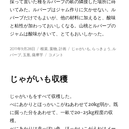
採って置いた種をルバーブの畝の隣接した場所に蒔
いてみた。ルバーブはジャム作りに欠かせない。ル
バーブだけでもよいが、他の材料に加えると、酸味
と粘性が加わっておいしくなる。山桃とルバーブの
ジャムは酸味がきいて、とてもおいしかった。
投
カ
タ
2011年9月28日
根菜
,
葉物
,
計画
じゃがいも
,
らっきょう
,
ル
稿
テ
秋
グ
バーブ
,
玉葱
,
薩摩芋
コメント
日:
ゴ
の
リ
種
ー
ま
じゃがいも収穫
き、
苗
の
じゃがいもをすべて収穫した。
植
え
べにあかりとほっかいこがねあわせて20kg弱か。既
付
に掘った分をあわせて、一畝で20-25kg程度の収
け
穫。
に
べにあかりは赤っぽい色。ほっかいこがえねはメー