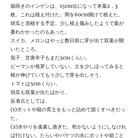
箱蒔きのインゲンは、15cm位になって本葉2，3
枚。これは植え付けた。間を60cm開けて植えた。
胡瓜と混植する予定。少し植え傷みしたようで葉が
萎れかかったのもあった。
スイカ、メロンはやっと数日前に芽が出て双葉が開
いたところ。
茄子、甘唐辛子もまだ2cmくらい。
ピーマンが発芽していない。土を少しほってみると
根が伸びていてもう少しで芽を出しそう。
トマトは5cmくらい。
胡瓜も双葉が出たばかり。
反省点としては、
(1)ポットや箱の育土をもっと詰めて固くすべきだっ
た。
(2)水やりを遠慮し過ぎた。乾かないようにしなけれ
ば行けない。たらいやバケツの水にポットや箱ごと