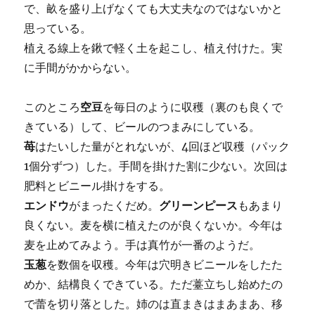
で、畝を盛り上げなくても大丈夫なのではないかと
思っている。
植える線上を鍬で軽く土を起こし、植え付けた。実
に手間がかからない。
このところ
空豆
を毎日のように収穫（裏のも良くで
きている）して、ビールのつまみにしている。
苺
はたいした量がとれないが、4回ほど収穫（パック
1個分ずつ）した。手間を掛けた割に少ない。次回は
肥料とビニール掛けをする。
エンドウ
がまったくだめ。
グリーンピース
もあまり
良くない。麦を横に植えたのが良くないか。今年は
麦を止めてみよう。手は真竹が一番のようだ。
玉葱
を数個を収穫。今年は穴明きビニールをしたた
めか、結構良くできている。ただ薹立ちし始めたの
で蕾を切り落とした。姉のは直まきはまあまあ、移