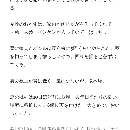
る。
今晩のおかずは、家内が肉じゃがを作ってくれて、
玉葱、人参、インゲンが入っていて、ばっちり。
裏に植えたバジルは夜盗虫に5回くらいやられた。茎
を切ってしまう憎らしいやつ。回りを掘ると必ず出
てくる。
裏の枝豆が背は低く、量は少ないが、食べ頃。
裏の枇杷は10日ほど前に収穫。去年日当たりの良い
場所に移植して、8個位実を付けた。大きめで、おい
しかった。
投
カ
タ
2011年7月2日
果樹
,
果菜
,
穀物
いんげん
,
じゃがいも
,
キャベ