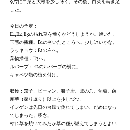
9/7に白菜と大根を少し蒔く。その後、白菜を蒔き足
した。
今日の予定：
E1,E2,E3の枯れ草を焼くかどうしようか。焼いた。
玉葱の播種。B1の空いたところへ。少し遅いかな。
ラッキョウ：E1の左へ。
葉物播種：E3へ。
ルバーブ：E2のルバーブの横に。
キャベツ類の植え付け。
収穫：茄子、ピーマン、獅子唐、鷹の爪、葡萄、薩
摩芋（探り堀り）以上を少しづつ。
インゲンは先日の台風で倒れてしまい、だめになっ
てしまった。残念。
枯れ草を焼いてみたが草の種が燃えてしまうとよい