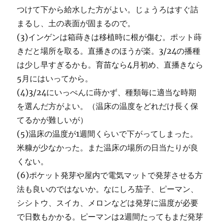
つけて下から給水した方がよい。じょうろはすぐ詰
まるし、土の表面が固まるので。
(3)インゲンは箱蒔きは移植時に根が傷む。ポット蒔
きだと場所を取る。直播きのほうが楽。3/24の播種
は少し早すぎるかも。育苗なら4月初め、直播きなら
5月にはいってから。
(4)3/24にいっぺんに蒔かず、種類毎に適当な時期
を選んだ方がよい。（温床の温度をどれだけ長く保
てるかが難しいが）
(5)温床の温度が1週間くらいで下がってしまった。
米糠が少なかった。また温床の場所の日当たりが良
くない。
(6)ポケット発芽や屋内で電気マットで発芽させる方
法も良いのではないか。なにしろ茄子、ピーマン、
シシトウ、スイカ、メロンなどは発芽に温度が必要
で日数もかかる。ピーマンは2週間たってもまだ発芽