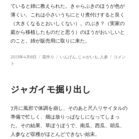
ていると姉に教えられた。きゃらぶきのほうが色が
薄くい。これは小さいうちにとり煮付けすると良く
（大きくなるとおいしくない）。のぶき？（実家の
庭から移植したものだと思う）のほうがおいしいと
のこと。姉が販売用に取りに来た。
投
カ
タ
苗
2013年4月8日
苗作り
いんげん
,
じゃがいも
,
人参
コメン
稿
テ
グ
作
ト
日:
ゴ
り
リ
に
ー
ジャガイモ掘り出し
7月に風邪で体調を崩し、そのあと尺八リサイタルの
準備で忙しく、畑は放りっぱなしになってしまっ
た。その結果、草ぼうぼうで、南瓜、西瓜、胡瓜、
人参など収穫がほとんどできない始末。