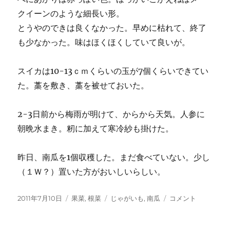
クイーンのような細長い形。
とうやのできは良くなかった。早めに枯れて、終了
も少なかった。味はほくほくしていて良いが。
スイカは10-13ｃｍくらいの玉が7個くらいできてい
た。藁を敷き、藁を被せておいた。
2-3日前から梅雨が明けて、からから天気。人参に
朝晩水まき。籾に加えて寒冷紗も掛けた。
昨日、南瓜を1個収穫した。まだ食べていない。少し
（１Ｗ？）置いた方がおいしいらしい。
投
カ
タ
じ
2011年7月10日
果菜
,
根菜
じゃがいも
,
南瓜
コメント
稿
テ
グ
ゃ
日:
ゴ
が
リ
い