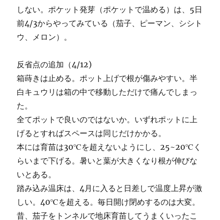
しない。ポケット発芽（ポケットで温める）は、5日
前4/3からやってみている（茄子、ピーマン、シシト
ウ、メロン）。
反省点の追加（4/12)
箱蒔きは止める。ポット上げで根が傷みやすい。半
白キュウリは箱の中で移動しただけで痛んでしまっ
た。
全てポットで良いのではないか。いずれポットに上
げるとすればスペースは同じだけかかる。
本には育苗は30℃を超えないようにし、25~20℃く
らいまで下げる。暑いと葉が大きくなり根が伸びな
いとある。
踏み込み温床は、4月に入ると日差しで温度上昇が激
しい。40℃を超える。毎日開け閉めするのは大変。
昔、茄子をトンネルで地床育苗してうまくいったこ