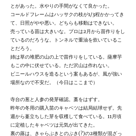
とがあった。水やりの手間がなくて良かった。
コールドフレームはハッサクの枝が1/3程かかってき
て、日照がやや悪い。どちらも移動はできない。
売っている苗は大きいな。プロは2月から苗作りをし
ているのだろうな。トンネルで重油を炊いているこ
とだろう。
姉は草の堆肥の山の上で苗作りをしている。薩摩芋
もこの中に伏せている。ただ沢山は作れない。
ビニールハウスを造るという案もあるが、風が強い
場所なので不安だ。（今日はここまで）
寺台の葱と人参の発芽確認。藁をはずす。
昨年の冬用の購入苗のキャベツは結局結球せず。先
週から薹立ちした芽を収穫して食べている。11月頃
に定植したキャベツは元気が出てきた。
裏の蕗は、きゃらぶきとのぶき(?)の2種類が混ざっ