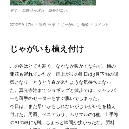
里芋。 草取りが遅れ、成長が悪い。
投
カ
タ
ジ
2012年9月7日
果樹
,
根菜
じゃがいも
,
葡萄
コメント
稿
テ
グ
ャ
日:
ゴ
ガ
リ
イ
じゃがいも植え付け
ー
モ
掘
り
この冬はとても寒く、なかなか暖かくならず、梅の
出
し
開花も遅れていたが、雨上がりの昨日は3月下旬の陽
に
気となり、とうとう春が来たような気持ちになっ
た。真光寺池までジョギングと散歩では、ジャンパ
ーも薄手のセーターもすぐ脱いでしまった。
今日は、まだ早いかもしれないがじゃがいもを植え
付けた。男爵、ベニアカリ、ムサマルの3種。土手際
のA1の畝に4列。ちょっと畝間が狭かったな。肥料